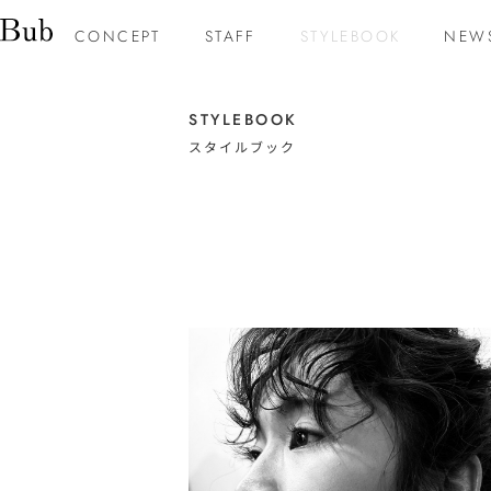
内
CONCEPT
STAFF
STYLEBOOK
NEW
容
を
ス
STYLEBOOK
キ
スタイルブック
ッ
プ